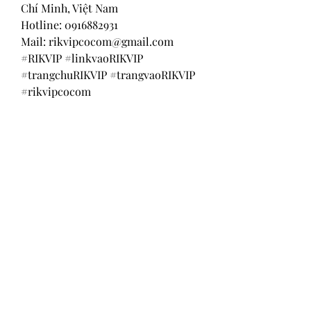
Chí Minh, Việt Nam
Hotline: 0916882931
Mail: rikvipcocom@gmail.com
#RIKVIP #linkvaoRIKVIP 
#trangchuRIKVIP #trangvaoRIKVIP 
#rikvipcocom
Return and Exchange Policy
Shipping Policy
Search
Terms of Service
Be Our Brand Ambassador
Privacy Policy
@squadskates
@squadskates
@chaseractionsports