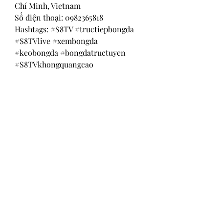
Chí Minh, Vietnam
Số điện thoại: 0982365818
Hashtags: #S8TV #tructiepbongda 
#S8TVlive #xembongda 
#keobongda #bongdatructuyen 
#S8TVkhongquangcao
Return and Exchange Policy
Shipping Policy
Search
Terms of Service
Be Our Brand Ambassador
Privacy Policy
@squadskates
@squadskates
@chaseractionsports