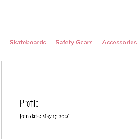
NG MIN. OF P3,000 WITHIN METRO MANILA AND FLAT RATE EXPRESS
s
Skateboards
Safety Gears
Accessories
Profile
Join date: May 17, 2026