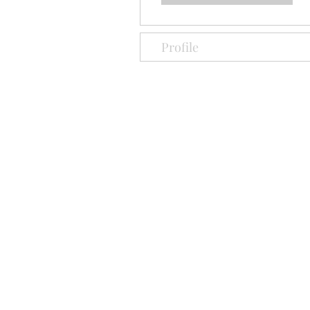
Profile