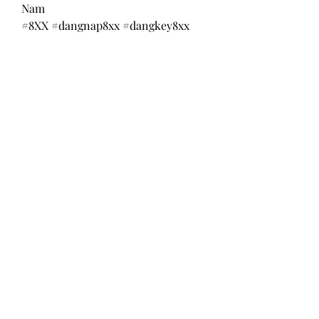
Nam
#8XX #dangnap8xx #dangkey8xx
Return and Exchange Policy
Shipping Policy
Search
Terms of Service
Be Our Brand Ambassador
Privacy Policy
@squadskates
@squadskates
@chaseractionsports
,
CONTACT US
WE'D LOVE TO HELP YOU
E-mail:
squadskatesshop@gmail.com
Landline: +63-2-2416392