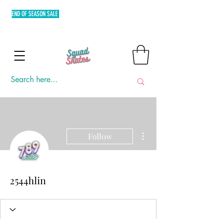
END OF SEASON SALE
FREE SHIPPING MIN. OF P3,000 WITHIN
METRO MANILA AND FLAT RATE EXPRESS SHIPPING OUTSIDE
METRO MANILA.
More actions
Follow
2544hlin