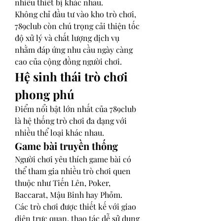
nhiều thiết bị khác nhau.
Không chỉ đầu tư vào kho trò chơi, 
789club còn chú trọng cải thiện tốc 
độ xử lý và chất lượng dịch vụ 
nhằm đáp ứng nhu cầu ngày càng 
cao của cộng đồng người chơi.
Hệ sinh thái trò chơi 
phong phú
Điểm nổi bật lớn nhất của 789club 
là hệ thống trò chơi đa dạng với 
nhiều thể loại khác nhau.
Game bài truyền thống
Người chơi yêu thích game bài có 
thể tham gia nhiều trò chơi quen 
thuộc như Tiến Lên, Poker, 
Baccarat, Mậu Binh hay Phỏm.
Các trò chơi được thiết kế với giao 
diện trực quan, thao tác dễ sử dụng 