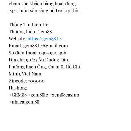
chăm sóc khách hàng hoạt động 
24/7, luôn sẵn sàng hỗ trợ kịp thời.
Thông Tin Liên Hệ:
Thương hiệu: Gem88
Website: 
https://gem88.lc/ 
Email: gem88.lc@gmail.com 
Số điện thoại: 0305 990 306
Địa chỉ: 90/25 Âu Dương Lân, 
Phường Rạch Ông, Quận 8, Hồ Chí 
Minh, Việt Nam
Zipcode: 700000
Hashtag:
#GEM88 #gem88lc #gem88casino 
#nhacaigem88
Return and Exchange Policy
Shipping Policy
Search