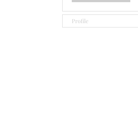
Profile