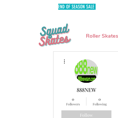
END OF SEASON SALE
FREE SHIPPI
Roller Skate
More actions
888NEW
0
0
Followers
Following
Follow