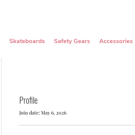
NG MIN. OF P3,000 WITHIN METRO MANILA AND FLAT RATE EXPRESS
s
Skateboards
Safety Gears
Accessories
Profile
Join date: May 6, 2026