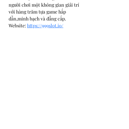
người chơi một không gian giải trí 
với hàng trăm tựa game hấp 
dẫn,minh bạch và đẳng cấp.
Website: 
https://999slot.io/
Return and Exchange Policy
Shipping Policy
Search
Terms of Service
Be Our Brand Ambassador
Privacy Policy
@squadskates
@squadskates
@chaseractionsports