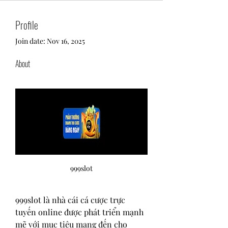
Profile
Join date: Nov 16, 2025
About
999slot
999slot là nhà cái cá cược trực 
tuyến online được phát triển mạnh 
mẽ với mục tiêu mang đến cho 