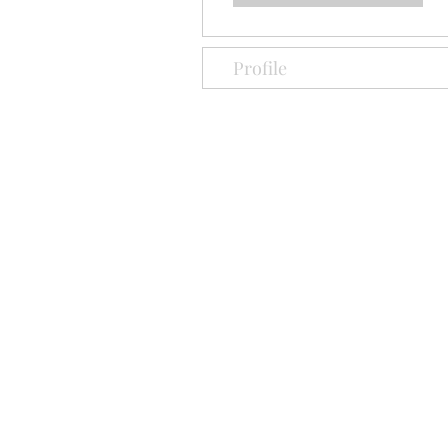
Profile
Return and Exchange Policy
Shipping Policy