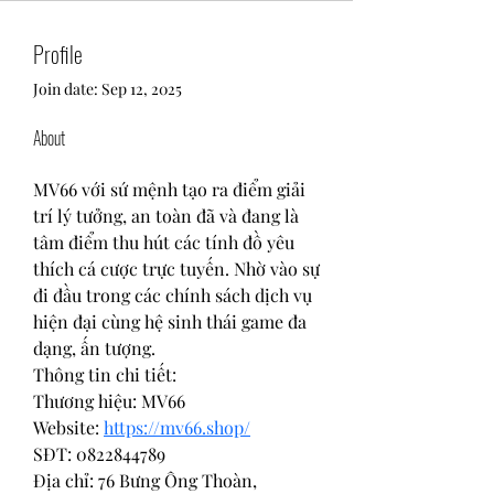
Profile
Join date: Sep 12, 2025
About
MV66 với sứ mệnh tạo ra điểm giải 
trí lý tưởng, an toàn đã và đang là 
tâm điểm thu hút các tính đồ yêu 
thích cá cược trực tuyến. Nhờ vào sự 
đi đầu trong các chính sách dịch vụ 
hiện đại cùng hệ sinh thái game đa 
dạng, ấn tượng. 
Thông tin chi tiết:
Thương hiệu: MV66
Website: 
https://mv66.shop/
SĐT: 0822844789
Địa chỉ: 76 Bưng Ông Thoàn, 