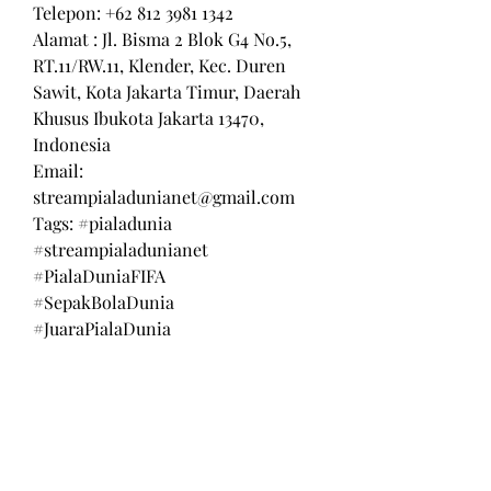
Telepon: +62 812 3981 1342
Alamat : Jl. Bisma 2 Blok G4 No.5, 
RT.11/RW.11, Klender, Kec. Duren 
Sawit, Kota Jakarta Timur, Daerah 
Khusus Ibukota Jakarta 13470, 
Indonesia
Email: 
streampialadunianet@gmail.com
Tags: #pialadunia 
#streampialadunianet 
#PialaDuniaFIFA 
#SepakBolaDunia  
#JuaraPialaDunia
Return and Exchange Policy
Shipping Policy
Search
Terms of Service