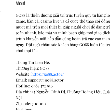
About
GO88 là thiên đường giải trí trực tuyến quy tụ hàng lo
game, bắn cá, casino live và cá cược thể thao sôi động
mượt mà trên mọi thiết bị giúp người chơi dễ dàng tr
toán nhanh, bảo mật và minh bạch giúp mọi giao dịch
trình khuyến mãi hấp dẫn cùng hoàn trả cực cao mang
ngày. Đội ngũ chăm sóc khách hàng GO88 luôn túc trự
chơi mọi lúc.
Thông Tin Liên Hệ:
Thương hiệu: GO88
Website:
 https://go88.actor/ 
Email: support@go88.actor
Hotline: 0984 572 936
Địa chỉ: 125 Nguyễn Cảnh Dị, Phường Hoàng Liệt, Qu
Nội
Zipcode: 700000
Hashtags: