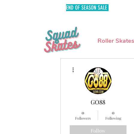
END OF SEASON SALE
FREE SHIPPI
Roller Skate
More actions
GO88
0
0
Followers
Following
Follow