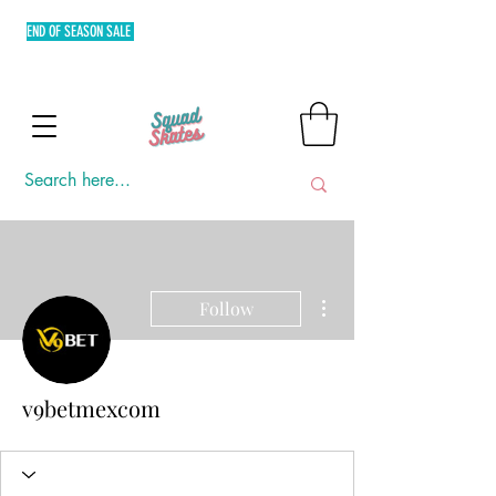
END OF SEASON SALE
FREE SHIPPING MIN. OF P3,000 WITHIN
METRO MANILA AND FLAT RATE EXPRESS SHIPPING OUTSIDE
METRO MANILA.
More actions
Follow
v9betmexcom