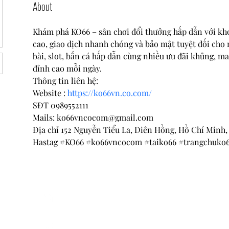
About
Khám phá KO66 – sân chơi đổi thưởng hấp dẫn với kho
cao, giao dịch nhanh chóng và bảo mật tuyệt đối cho 
bài, slot, bắn cá hấp dẫn cùng nhiều ưu đãi khủng, ma
đỉnh cao mỗi ngày.
Thông tin liên hệ:
Website : 
https://ko66vn.co.com/
SĐT 0989552111
Mails: ko66vncocom@gmail.com
Địa chỉ 152 Nguyễn Tiểu La, Diên Hồng, Hồ Chí Minh,
Hastag #KO66 #ko66vncocom #taiko66 #trangchuko
CONTAC
E-mail:
s
@squadskates
Landline
EUG MA
G. Arane