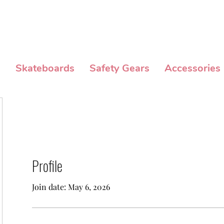
NG MIN. OF P3,000 WITHIN METRO MANILA AND FLAT RATE EXPRESS
s
Skateboards
Safety Gears
Accessories
Profile
Join date: May 6, 2026