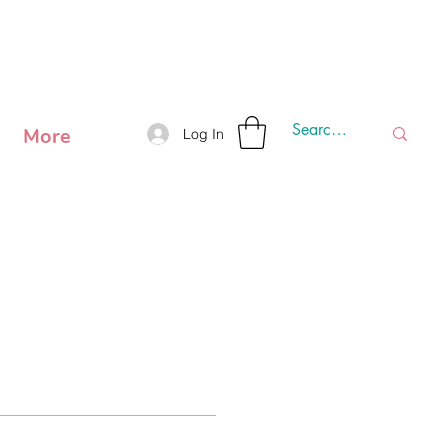
 SHIPPING OUTSIDE METRO MANILA.
More
Log In