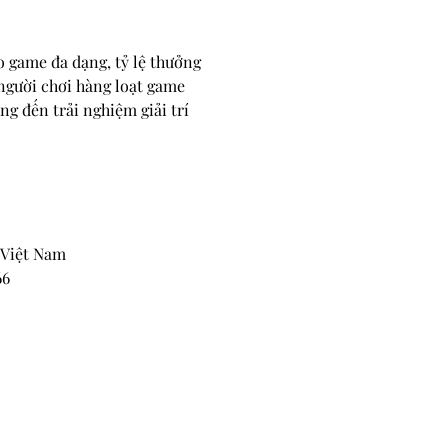
 game đa dạng, tỷ lệ thưởng 
người chơi hàng loạt game 
ng đến trải nghiệm giải trí 
 Việt Nam
66
,
T US
WE'D LOVE TO HELP YOU
quadskatesshop@gmail.com
: +63-2-2416392
RKETING
ta Avenue