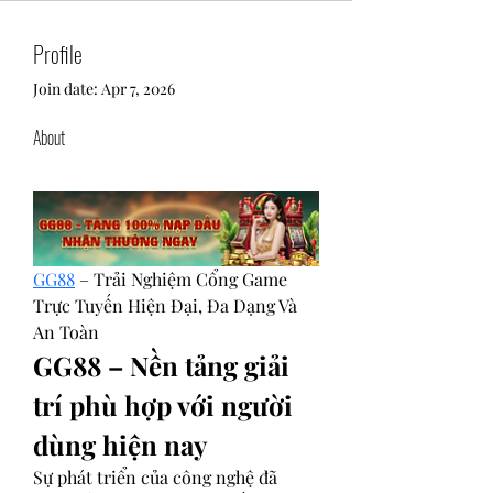
Profile
Join date: Apr 7, 2026
About
GG88
 – Trải Nghiệm Cổng Game 
Trực Tuyến Hiện Đại, Đa Dạng Và 
An Toàn
GG88 – Nền tảng giải 
trí phù hợp với người 
dùng hiện nay
Sự phát triển của công nghệ đã 