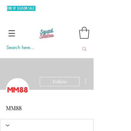
END OF SEASON SALE
FREE SHIPPING MIN. OF P3,000 WITHIN
METRO MANILA AND FLAT RATE EXPRESS SHIPPING OUTSIDE
METRO MANILA.
More actions
Follow
MM88