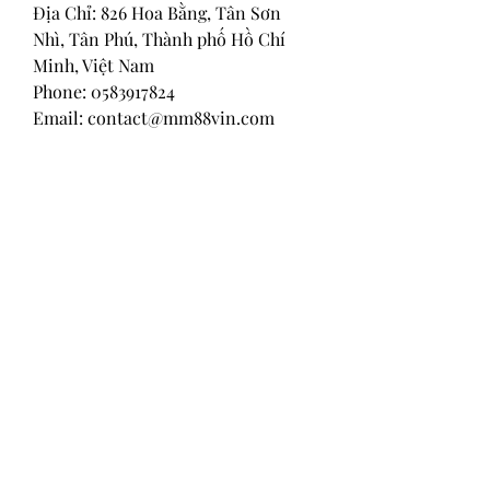
Địa Chỉ: 826 Hoa Bằng, Tân Sơn 
Nhì, Tân Phú, Thành phố Hồ Chí 
Minh, Việt Nam
Phone: 0583917824
Email: contact@mm88vin.com
Return and Exchange Policy
Shipping Policy
Search
Terms of Service
Be Our Brand Ambassador
Privacy Policy
@squadskates
@squadskates
@chaseractionsports