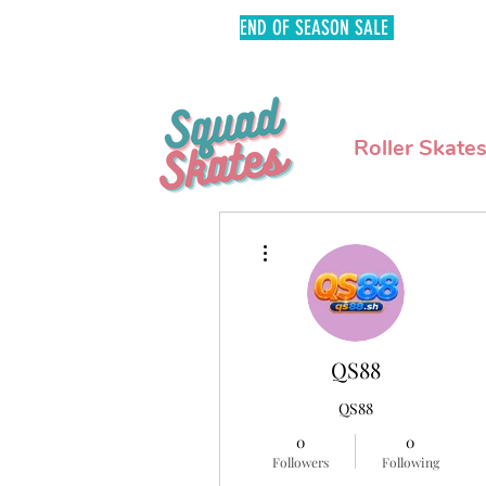
END OF SEASON SALE
FREE SHIPPI
Roller Skate
More actions
QS88
QS88
0
0
Followers
Following