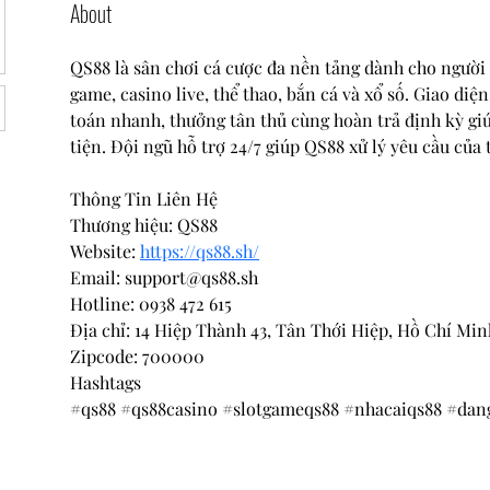
About
QS88 là sân chơi cá cược đa nền tảng dành cho người 
game, casino live, thể thao, bắn cá và xổ số. Giao diệ
toán nhanh, thưởng tân thủ cùng hoàn trả định kỳ gi
tiện. Đội ngũ hỗ trợ 24/7 giúp QS88 xử lý yêu cầu củ
Thông Tin Liên Hệ
Thương hiệu: QS88
Website: 
https://qs88.sh/
Email: support@qs88.sh
Hotline: 0938 472 615
Địa chỉ: 14 Hiệp Thành 43, Tân Thới Hiệp, Hồ Chí Min
Zipcode: 700000
Hashtags
#qs88 #qs88casino #slotgameqs88 #nhacaiqs88 #dan
CONTAC