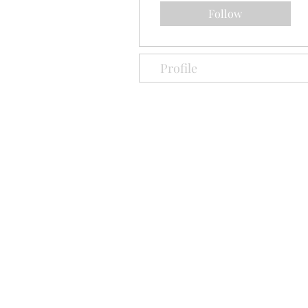
Follow
Profile